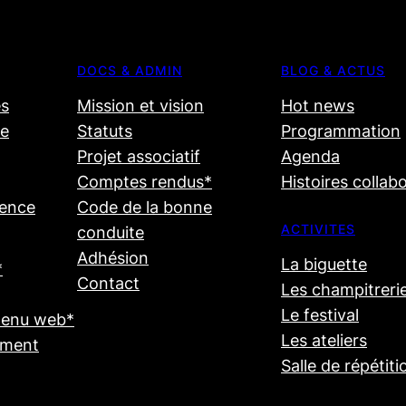
DOCS & ADMIN
BLOG & ACTUS
s
Mission et vision
Hot news
ge
Statuts
Programmation
Projet associatif
Agenda
Comptes rendus*
Histoires collab
dence
Code de la bonne
ACTIVITES
conduite
Adhésion
La biguette
*
Contact
Les champitreri
Le festival
tenu web*
Les ateliers
ement
Salle de répétiti