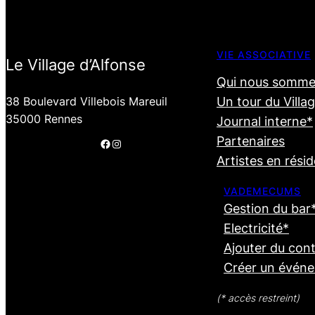
VIE ASSOCIATIVE
Le Village d’Alfonse
Qui nous somme
38 Boulevard Villebois Mareuil
Un tour du Villa
35000 Rennes
Journal interne*
Partenaires
Facebook
Instagram
Artistes en rési
VADEMECUMS
Gestion du bar
Electricité*
Ajouter du con
Créer un évén
(* accès restreint)