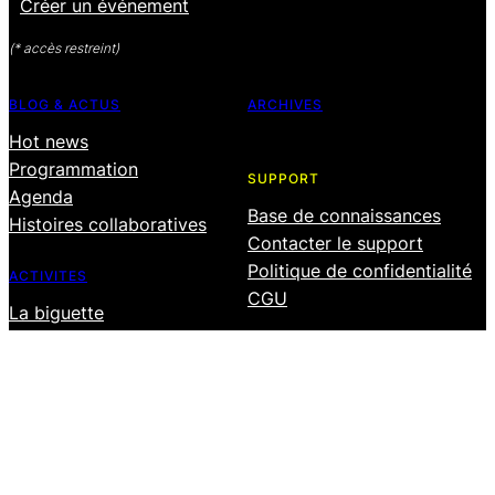
Créer un événement
(* accès restreint)
BLOG & ACTUS
ARCHIVES
Hot news
Programmation
SUPPORT
Agenda
Base de connaissances
Histoires collaboratives
Contacter le support
Politique de confidentialité
ACTIVITES
CGU
La biguette
Les champitreries
Le festival
Les ateliers
Salle de répétition