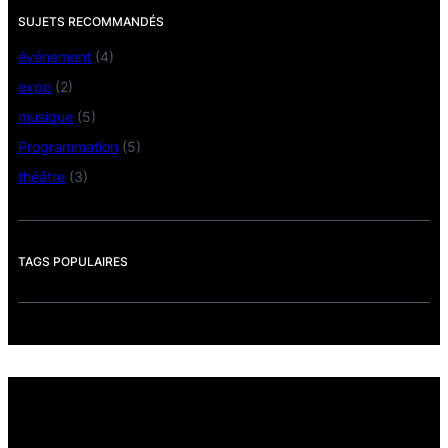
SUJETS RECOMMANDÉS
événement
(4)
expo
(2)
musique
(5)
Programmation
(5)
théâtre
(3)
TAGS POPULAIRES