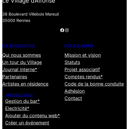
Le Village d’Alfonse
38 Boulevard Villebois Mareuil
35000 Rennes
Facebook
Instagram
VIE ASSOCIATIVE
DOCS & ADMIN
Qui nous sommes
Mission et vision
Un tour du Village
Statuts
Journal interne*
Projet associatif
Partenaires
Comptes rendus*
Artistes en résidence
Code de la bonne conduite
Adhésion
VADEMECUMS
Contact
Gestion du bar*
Electricité*
Ajouter du contenu web*
Créer un événement