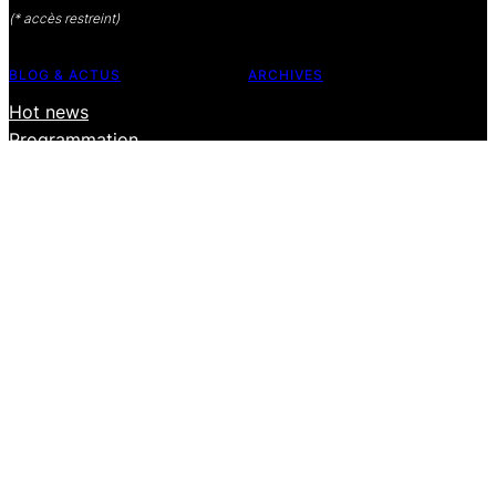
(* accès restreint)
BLOG & ACTUS
ARCHIVES
Hot news
Programmation
SUPPORT
Agenda
Base de connaissances
Histoires collaboratives
Contacter le support
Politique de confidentialité
ACTIVITES
CGU
La biguette
Les champitreries
Le festival
Les ateliers
Salle de répétition
LE VILLAGE D'ALFONSE