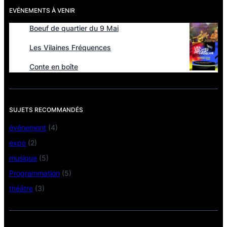
EVÉNEMENTS À VENIR
Boeuf de quartier du 9 Mai
Les Vilaines Fréquences
Conte en boîte
SUJETS RECOMMANDÉS
événement
(4)
expo
(2)
musique
(5)
Programmation
(5)
théâtre
(3)