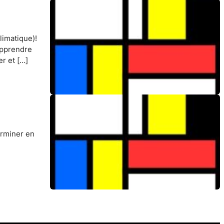
limatique)!
apprendre
r et […]
erminer en