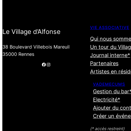
VIE ASSOCIATIVE
Le Village d’Alfonse
Qui nous somme
38 Boulevard Villebois Mareuil
Un tour du Villa
35000 Rennes
Journal interne*
Partenaires
Facebook
Instagram
Artistes en rési
VADEMECUMS
Gestion du bar
Electricité*
Ajouter du con
Créer un évén
(* accès restreint)