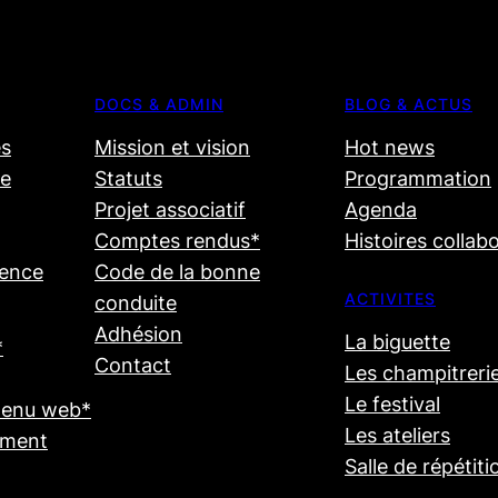
DOCS & ADMIN
BLOG & ACTUS
s
Mission et vision
Hot news
ge
Statuts
Programmation
Projet associatif
Agenda
Comptes rendus*
Histoires collab
dence
Code de la bonne
ACTIVITES
conduite
Adhésion
La biguette
*
Contact
Les champitreri
Le festival
tenu web*
Les ateliers
ement
Salle de répétiti