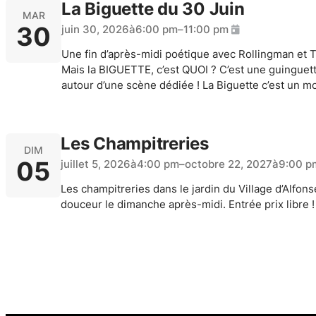
La Biguette du 30 Juin
MAR
30
juin 30, 2026
à
6:00 pm
–
11:00 pm
Une fin d’après-midi poétique avec Rollingman et To
Mais la BIGUETTE, c’est QUOI ? C’est une guinguett
autour d’une scène dédiée ! La Biguette c’est un m
Les Champitreries
DIM
05
juillet 5, 2026
à
4:00 pm
–
octobre 22, 2027
à
9:00 p
Les champitreries dans le jardin du Village d’Alfon
douceur le dimanche après-midi. Entrée prix libre !