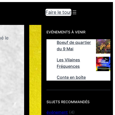
Faire le tour
EVÉNEMENTS À VENIR
mé le
Boeuf de quartier
du 9 Mai
Les Vilaines
Fréquences
Conte en boîte
SUJETS RECOMMANDÉS
événement
(4)