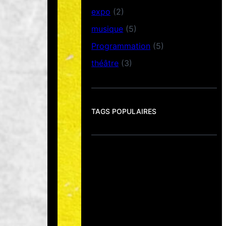
expo
(2)
musique
(5)
Programmation
(5)
théâtre
(3)
TAGS POPULAIRES