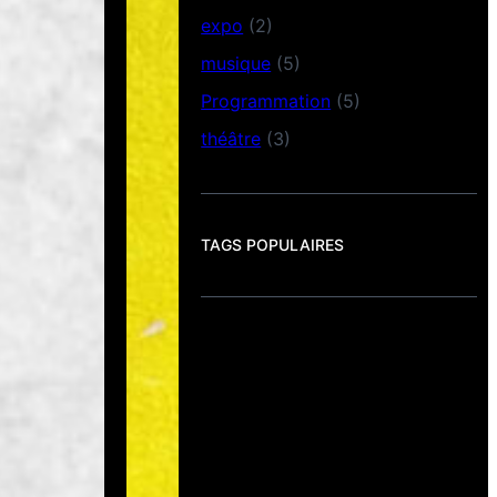
expo
(2)
musique
(5)
Programmation
(5)
théâtre
(3)
TAGS POPULAIRES