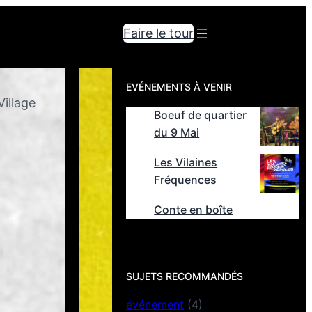
Faire le tour
EVÉNEMENTS À VENIR
Village
Boeuf de quartier
du 9 Mai
Les Vilaines
Fréquences
Conte en boîte
SUJETS RECOMMANDÉS
événement
(4)