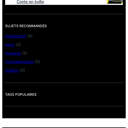
Conte en boîte
SUJETS RECOMMANDÉS
événement
(4)
expo
(2)
musique
(5)
Programmation
(5)
théâtre
(3)
TAGS POPULAIRES