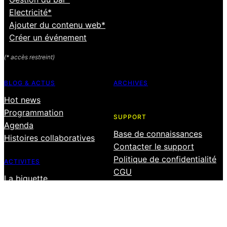
Electricité*
Ajouter du contenu web*
Créer un événement
(* accès restreint)
BLOG & ACTUS
ARCHIVES
Hot news
Programmation
SUPPORT
Agenda
Base de connaissances
Histoires collaboratives
Contacter le support
Politique de confidentialité
ACTIVITES
CGU
La biguette
Les champitreries
Le festival
Les ateliers