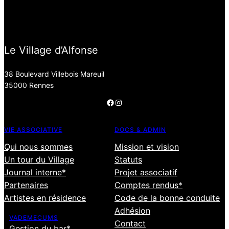
Le Village d’Alfonse
38 Boulevard Villebois Mareuil
35000 Rennes
Facebook
Instagram
VIE ASSOCIATIVE
DOCS & ADMIN
Qui nous sommes
Mission et vision
Un tour du Village
Statuts
Journal interne*
Projet associatif
Partenaires
Comptes rendus*
Artistes en résidence
Code de la bonne conduite
Adhésion
VADEMECUMS
Contact
Gestion du bar*